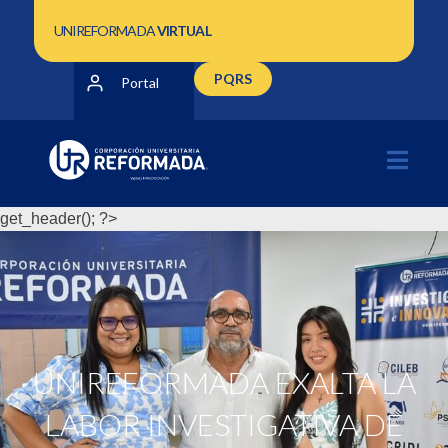
UNIREFORMADA
VIRTUAL
PQRS
Portal
get_header(); ?>
UNIREFORMADA EXALTA LA
LABOR INVESTIGATIVA DE