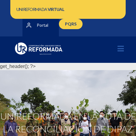
UNIREFORMADA
VIRTUAL
PQRS
Portal
get_header(); ?>
UNIREFORMADA EN LA RUTA DE
LA RECONCILIACIÓN DE DIPAZ