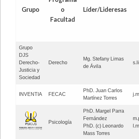
Grupo
o
Líder/Lideresas
Facultad
Grupo
DJS
Mg. Stefany Limas
Derecho-
Derecho
s.
de Ávila
Justicia y
Sociedad
PhD. Juan Carlos
INVENTIA
FECAC
j.
Martínez Torres
PhD. Margel Parra
Fernández
m.
Psicología
PhD. (c) Leonardo
l.
Mass Torres