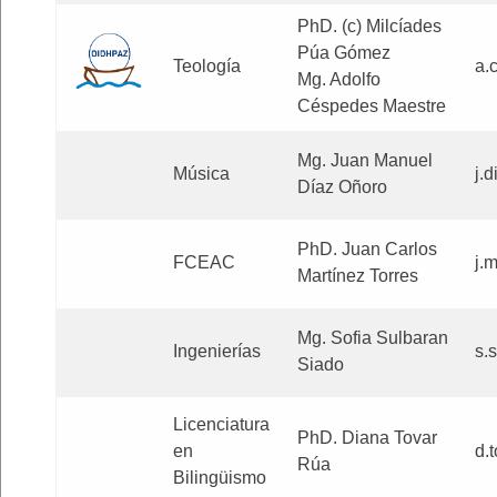
PhD. (c) Milcíades
Púa Gómez
Teología
a.
Mg. Adolfo
Céspedes Maestre
Mg. Juan Manuel
Música
j.
Díaz Oñoro
PhD. Juan Carlos
FCEAC
j.
Martínez Torres
Mg. Sofia Sulbaran
Ingenierías
s.
Siado
Licenciatura
PhD. Diana Tovar
en
d.
Rúa
Bilingüismo