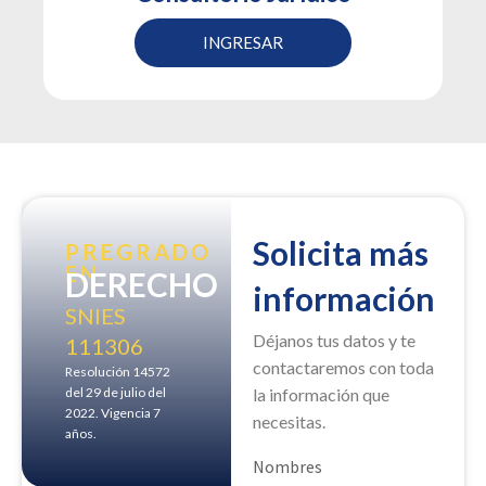
INGRESAR
Solicita más
PREGRADO
EN
DERECHO
información
SNIES
Déjanos tus datos y te
111306
contactaremos con toda
Resolución 14572
del 29 de julio del
la información que
2022. Vigencia 7
necesitas.
años.
Nombres