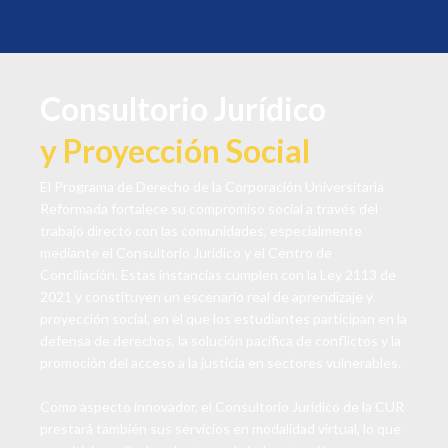
Consultorio Jurídico
y Proyección Social
El Programa de Derecho de la Corporación Universitaria
Reformada fortalece su compromiso social a través del
trabajo directo con las comunidades, especialmente
mediante el Consultorio Jurídico y el Centro de
Conciliación. Estas instancias cumplen con la Ley 2113 de
2021 y constituyen un escenario real de aprendizaje y
proyección social, en el que los estudiantes participan en la
defensa de derechos, la solución pacífica de conflictos y la
promoción del acceso a la justicia en sectores vulnerables.
Como aspecto innovador, el Consultorio Jurídico de la CUR
prestará también sus servicios en modalidad virtual, lo que