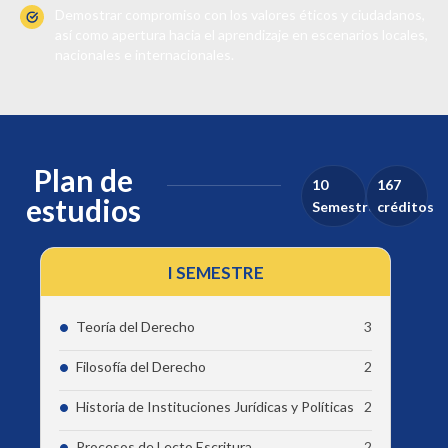
Demostrar compromiso con los valores éticos y ciudadanos,
así como apertura hacia el aprendizaje en escenarios locales,
nacionales e internacionales.
Plan de
10
167
estudios
Semestres
créditos
I SEMESTRE
Teoría del Derecho
3
Filosofía del Derecho
2
Historia de Instituciones Jurídicas y Políticas
2
Procesos de Lecto Escritura
2