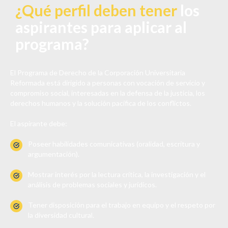
¿Qué perfil deben tener
los
aspirantes para aplicar al
programa?
El Programa de Derecho de la Corporación Universitaria
Reformada está dirigido a personas con vocación de servicio y
compromiso social, interesadas en la defensa de la justicia, los
derechos humanos y la solución pacífica de los conflictos.
El aspirante debe:
Poseer habilidades comunicativas (oralidad, escritura y
argumentación).
Mostrar interés por la lectura crítica, la investigación y el
análisis de problemas sociales y jurídicos.
Tener disposición para el trabajo en equipo y el respeto por
la diversidad cultural.