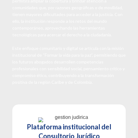
permitirá ampliar la cobertura y brindar atención a
comunidades que, por razones geográficas o de movilidad,
tienen mayores dificultades para acceder a la justicia. Con
ello, la institución responde a los retos del mundo
contemporáneo, aprovechando las herramientas
tecnológicas para acercar el derecho a la ciudadanía.
Este enfoque comunitario y digital se articula con la misión
institucional de “Formar la vida para la paz”, permitiendo que
los futuros abogados desarrollen competencias
profesionales con sensibilidad social, pensamiento crítico y
compromiso ético, contribuyendo a la transformación
positiva de la región Caribe y de Colombia.
Plataforma institucional del
Consultorio Jurídico