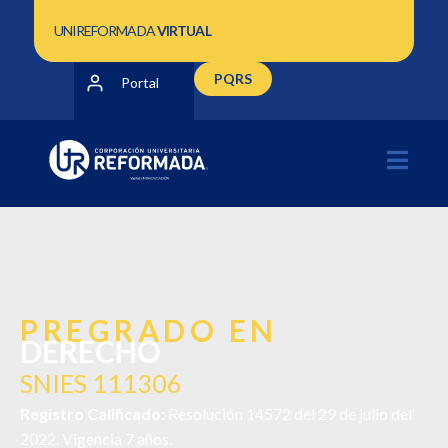
UNIREFORMADA
VIRTUAL
PQRS
Portal
PREGRADO EN
DERECHO
SNIES 111306
Registro Calificado:
Resolución 14572 del 29 de julio del
2022. Vigencia 7 años.