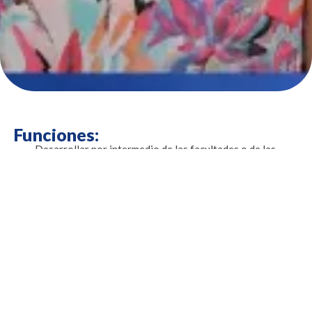
Funciones:
Desarrollar por intermedio de las facultades o de las
unidades académicas los planes que conduzcan al
fortalecimiento de la docencia en programas de pregrado
01
y posgrado de la Corporación Universitaria Reformada,
en las modalidades presencial, distancia, virtual o
cualquier otra modalidad.
Propender por el desarrollo de políticas académicas
02
tendientes al mejoramiento de la calidad universitaria.
Responsabilizarse del proceso de autoevaluación
permanente de los programas académicos de pregrado y
03
posgrado, en todas las áreas y modalidades y proponer
las modificaciones que estime conveniente.
Responsabilizarse por los sistemas de evaluación e
información académica ante los organismos
04
competentes. Coordinar los procesos de registro