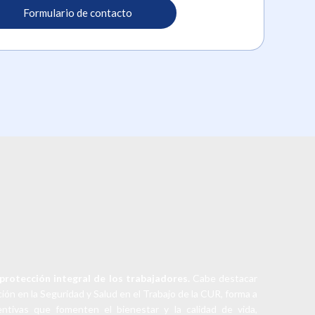
Formulario de contacto
protección integral de los trabajadores.
Cabe destacar
ión en la Seguridad y Salud en el Trabajo de la CUR, forma a
ventivas que fomenten el bienestar y la calidad de vida,