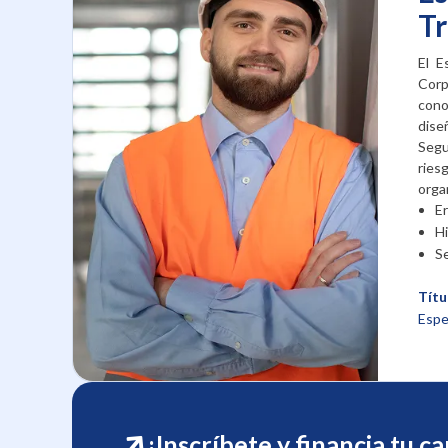
Tr
El E
Cor
cono
dis
Segu
rie
orga
E
H
Se
Títu
Espe
¡Inscríbete y financia tu c