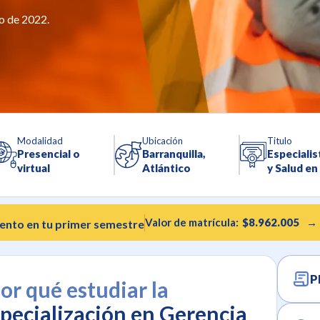
o de 2022.
Modalidad
Ubicación
Titulo
Presencial o
Barranquilla,
Especialis
virtual
Atlántico
y Salud en
Valor de matrícula:
$8.962.005
→
ento en tu primer semestre
P
or qué estudiar la
pecialización en Gerencia