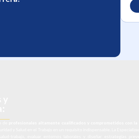
 y
a:
te de
profesionales altamente cualificados y comprometidos con la 
idad y Salud en el Trabajo en un requisito indispensable. La Especializac
salud-trabajo, evaluar entornos laborales y diseñar estrategias pre