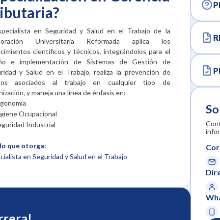
P
ibutaria?
specialista en Seguridad y Salud en el Trabajo de la
R
poración Universitaria Reformada aplica los
cimientos científicos y técnicos, integrándolos para el
eño e implementación de Sistemas de Gestión de
P
ridad y Salud en el Trabajo, realiza la prevención de
sgos asociados al trabajo en cualquier tipo de
nización, y maneja una línea de énfasis en:
rgonomía
So
igiene Ocupacional
Cont
guridad Industrial
info
lo que otorga:
Cor
cialista en Seguridad y Salud en el Trabajo
Dir
Wha
arrera!