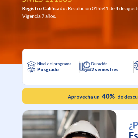
Registro Calificado:
Resolución 015541 de 4 de agost
Vigencia 7 años.
Nivel del programa
Duración
Posgrado
2 semestres
40%
Aprovecha un
de descu
¿P
Es