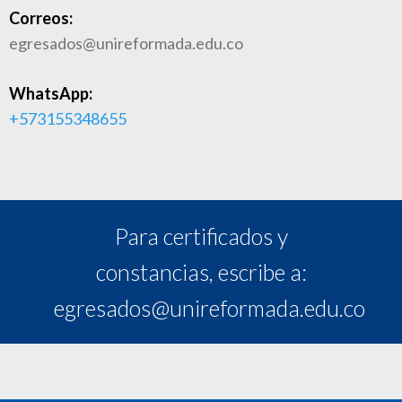
Correos:
egresados@unireformada.edu.co
WhatsApp:
+573155348655
Para certificados y
constancias, escribe a:
egresados@unireformada.edu.co