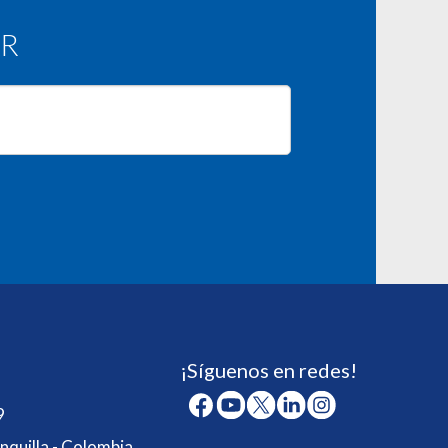
AR
¡Síguenos en redes!
9
nquilla - Colombia.