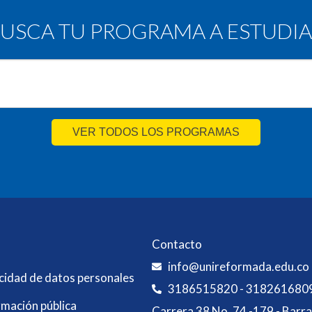
USCA TU PROGRAMA A ESTUDI
VER TODOS LOS PROGRAMAS
Contacto
info@unireformada.edu.co
acidad de datos personales
3186515820 - 318261680
rmación pública
Carrera 38 No. 74 -179 - Barra