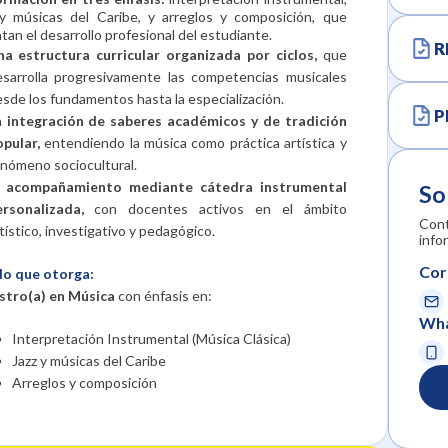
 y músicas del Caribe, y arreglos y composición, que
tan el desarrollo profesional del estudiante.
R
na estructura curricular organizada por ciclos,
que
esarrolla progresivamente las competencias musicales
sde los fundamentos hasta la especialización.
P
a integración de saberes académicos y de tradición
pular,
entendiendo la música como práctica artística y
nómeno sociocultural.
l acompañamiento mediante cátedra instrumental
So
ersonalizada,
con docentes activos en el ámbito
Cont
tístico, investigativo y pedagógico.
info
Cor
lo que otorga:
tro(a) en Música
con énfasis en:
Wha
Interpretación Instrumental (Música Clásica)
Jazz y músicas del Caribe
Arreglos y composición