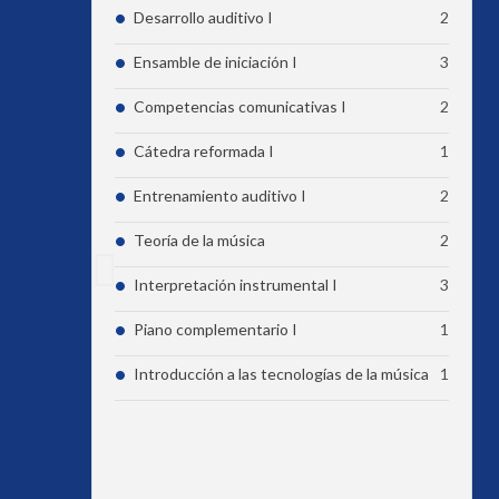
Desarrollo auditivo I
2
Ensamble de iniciación I
3
Competencias comunicativas I
2
Cátedra reformada I
1
Entrenamiento auditivo I
2
Teoría de la música
2
Interpretación instrumental I
3
Piano complementario I
1
Introducción a las tecnologías de la música
1