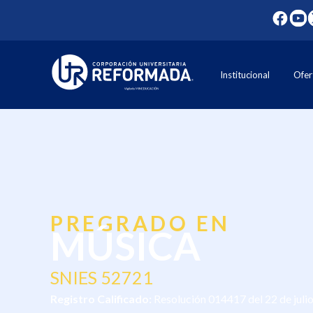
Institucional
Ofer
PREGRADO EN
MÚSICA
SNIES 52721
Registro Calificado:
Resolución 014417 del 22 de julio