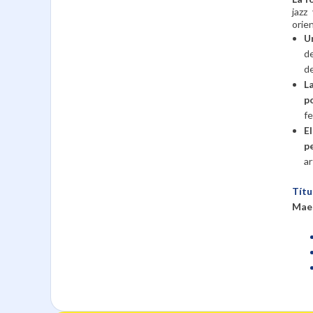
jazz
orien
U
d
de
L
po
fe
E
p
ar
Títu
Maes