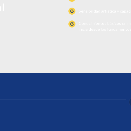
al
Sensibilidad artística y capac
Conocimientos básicos en mús
inicia desde los fundamentos