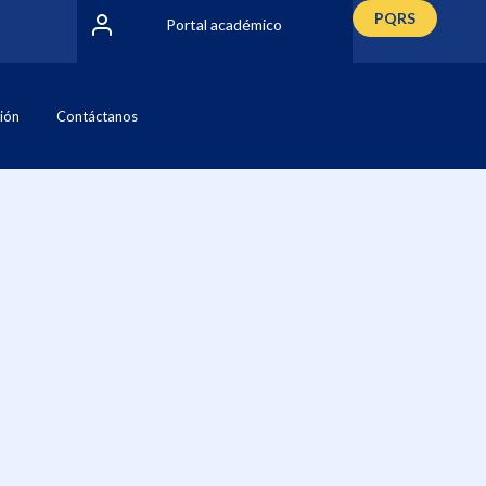
PQRS
Portal académico
ción
Contáctanos