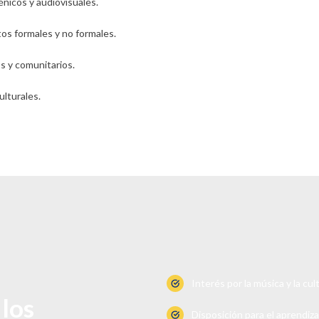
nicos y audiovisuales.
os formales y no formales.
os y comunitarios.
ulturales.
Interés por la música y la cul
los
Disposición para el aprendiza