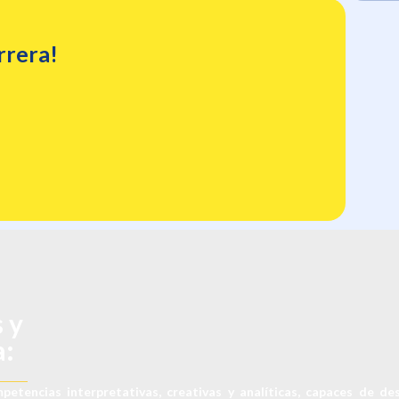
arrera!
 y
a:
tencias interpretativas, creativas y analíticas, capaces de des