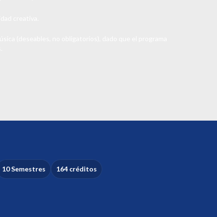
idad creativa.
ica (deseables, no obligatorios), dado que el programa
.
10 Semestres
164 créditos