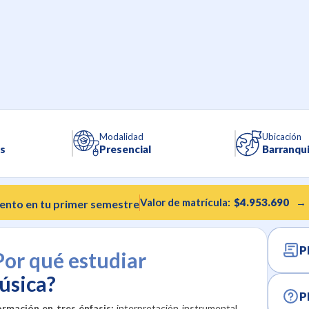
Modalidad
Ubicación
s
Presencial
Barranqui
Valor de matrícula:
$4.953.690
→
ento en tu primer semestre
P
Por qué estudiar
úsica?
P
ormación en tres énfasis:
interpretación instrumental,