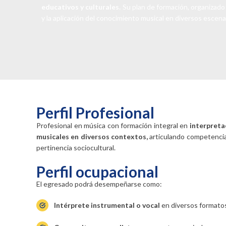
educativos y culturales.
Su plan de formación, organizado p
y la aplicación del conocimiento musical en diversos escena
Perfil Profesional
Profesional en música con formación integral en
interpretac
musicales en diversos contextos,
articulando competencias
pertinencia sociocultural.
Perfil ocupacional
El egresado podrá desempeñarse como:
Intérprete instrumental o vocal
en diversos formatos