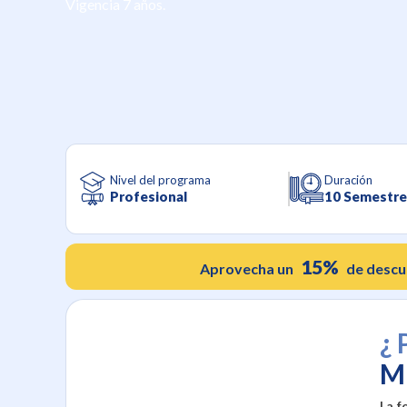
Vigencia 7 años.
Nivel del programa
Duración
Profesional
10 Semestre
15%
Aprovecha un
de descu
¿ 
M
La f