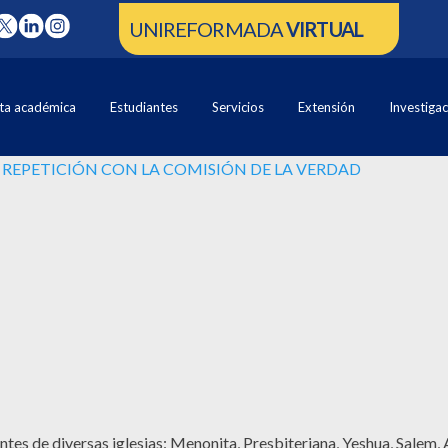
UNIREFORMADA
VIRTUAL
ta académica
Estudiantes
Servicios
Extensión
Investiga
O REPETICIÓN CON LA COMISIÓN DE LA VERDAD
es de diversas iglesias: Menonita, Presbiteriana, Yeshua, Salem, 