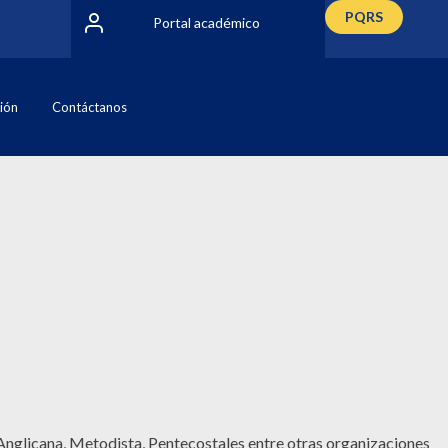
PQRS
Portal académico
ción
Contáctanos
Anglicana, Metodista, Pentecostales entre otras organizaciones