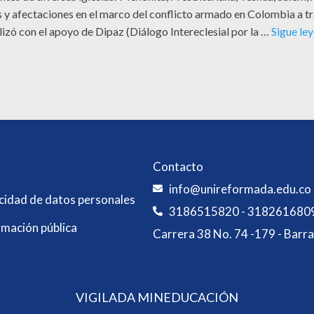
os y afectaciones en el marco del conflicto armado en Colombia a 
lizó con el apoyo de Dipaz (Diálogo Intereclesial por la …
Sigue le
Contacto
info@unireformada.edu.co
acidad de datos personales
3186515820 - 318261680
rmación pública
Carrera 38 No. 74 -179 - Barra
VIGILADA MINEDUCACIÓN