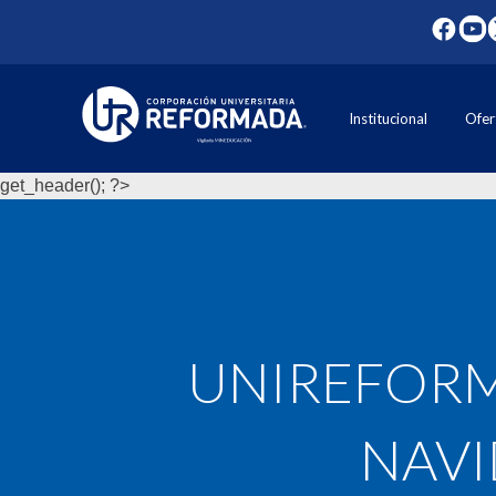
Institucional
Ofer
get_header(); ?>
UNIREFORM
NAVI