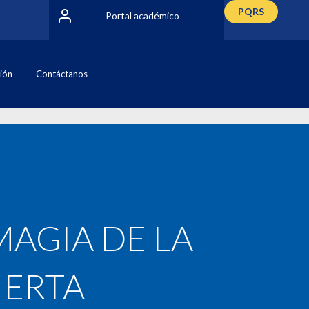
PQRS
Portal académico
ción
Contáctanos
AGIA DE LA
IERTA