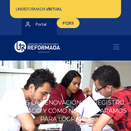
UNIREFORMADA
VIRTUAL
PQRS
Portal
QUÉ ES LA RENOVACIÓN DE REGISTRO
CALIFICADO Y CÓMO NOS PREPARAMOS
PARA LOGRARLA