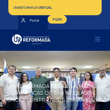
UNIREFORMADA
VIRTUAL
PQRS
Portal
UNIREFORMADA RECIBE LA MEDALLA
BARRANCAS DE SAN NICOLÁS DEL
CONCEJO DISTRITAL DE BARRANQUILLA