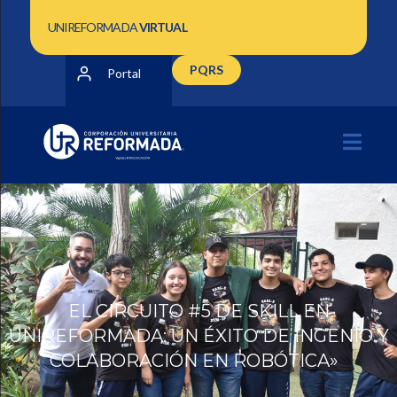
UNIREFORMADA
VIRTUAL
PQRS
Portal
EL CIRCUITO #5 DE SKILL EN
UNIREFORMADA: UN ÉXITO DE INGENIO Y
COLABORACIÓN EN ROBÓTICA»