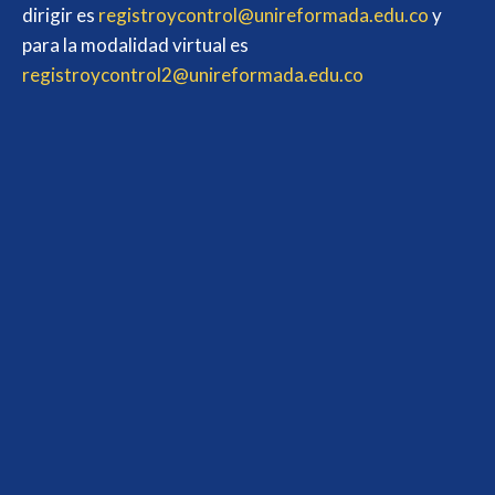
dirigir es
registroycontrol@unireformada.edu.co
y
para la modalidad virtual es
registroycontrol2@unireformada.edu.co