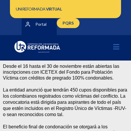
UNIREFORMADA
VIRTUAL
PQRS
Portal
Desde
el 16 hasta el 30 de noviembre
están abiertas las
inscripciones
con ICETEX
d
el
Fondo para Po
blación
Víctima
con créditos de pregrado
100% condonables.
La entidad
anunció que
tendrán
450 cupos disponibles para
los colombianos registrados como víctimas
del conflicto
.
La
convocatoria
está dirigida
para aspirantes de todo el país
que
estén incluidos en el Registro Único de Víctimas -RUV-
o sean reconocid
o
s como tal.
El beneficio final de condonación se otorgará a
los