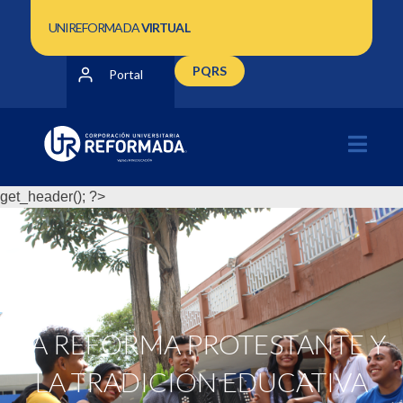
UNIREFORMADA
VIRTUAL
PQRS
Portal
get_header(); ?>
LA REFORMA PROTESTANTE Y
LA TRADICIÓN EDUCATIVA