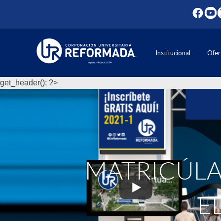
Institucional
Ofer
get_header(); ?>
MATRICÚLAT
E