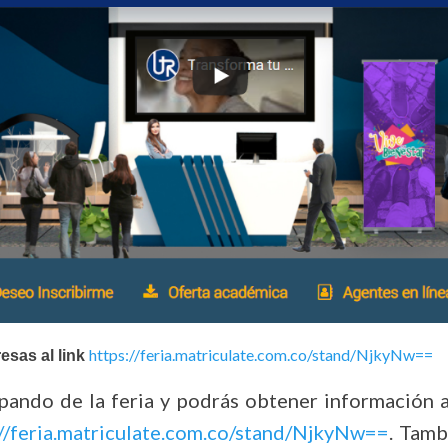
https://feria.matriculate.com.co/stand/NjkyNw==
resas al link
pando de la feria y podrás obtener información 
://feria.matriculate.com.co/stand/NjkyNw==
. Tamb