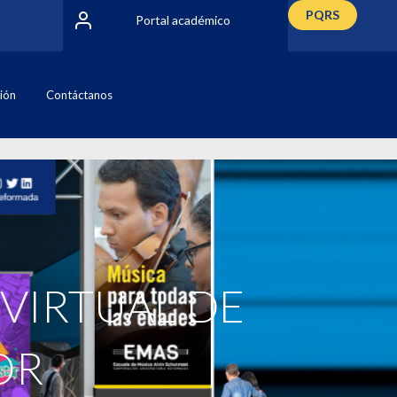
PQRS
Portal académico
ción
Contáctanos
 VIRTUAL DE
OR