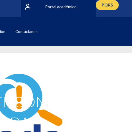
PQRS
Portal académico
ción
Contáctanos
 EL CONTENIDO
MADA