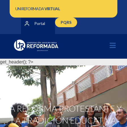
UNIREFORMADA
VIRTUAL
PQRS
Portal
get_header(); ?>
LA REFORMA PROTESTANTE Y
LA TRADICIÓN EDUCATIVA