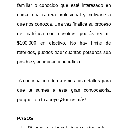
familiar o
conocido
que esté interesad
o
en
cursar una carrera profesional y motivarle a
que nos conozca
. Una vez finalice
su proceso
de matrícula con nosotros
,
podrás r
edimir
$100.000 en efectivo. No hay límite de
referidos
, puedes traer cuantas personas sea
posible y acumular tu beneficio.
A
continuación, te daremos los detalles
para
que te sumes
a esta gran convocatoria
,
porque con tu apoyo
¡S
omos
más
!
PASOS
– Diligencia tu formulario en el siguiente